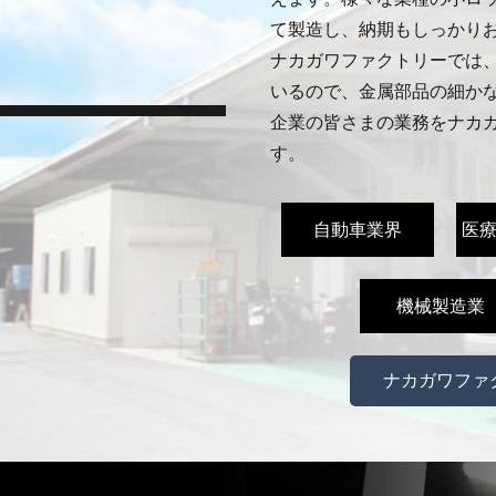
て製造し、納期もしっかり
ナカガワファクトリーでは
いるので、金属部品の細か
企業の皆さまの業務をナカ
す。
自動車業界
医
機械製造業
ナカガワファ