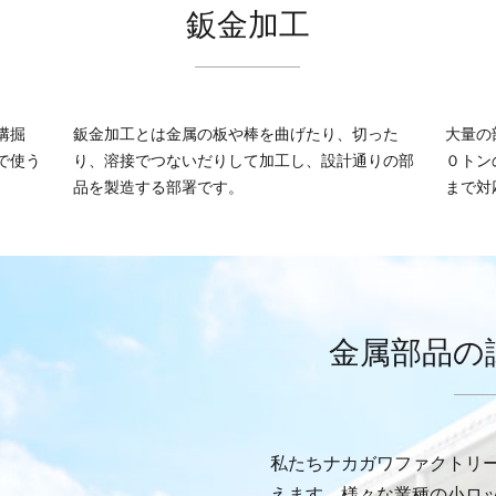
鈑金加工
溝掘
鈑金加工とは金属の板や棒を曲げたり、切った
大量の
で使う
り、溶接でつないだりして加工し、設計通りの部
０トン
品を製造する部署です。
まで対
金属部品の
私たちナカガワファクトリ
えます。様々な業種の小ロ